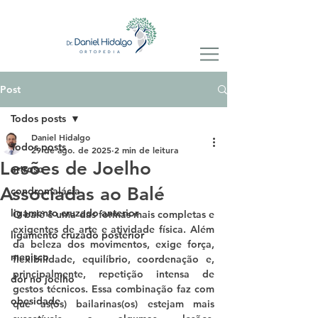
Post
Todos posts
Daniel Hidalgo
Todos posts
29 de ago. de 2025
2 min de leitura
Lesões de Joelho
artrose
Associadas ao Balé
condromalácia
ligamento cruzado anterior
O balé é uma das formas mais completas e 
exigentes de 
arte e atividade física
. Além 
ligamento cruzado posterior
da beleza dos movimentos, exige força, 
menisco
flexibilidade, equilíbrio, coordenação e, 
principalmente, repetição intensa de 
dor no joelho
gestos técnicos. Essa combinação faz com 
obesidade
que as(os) bailarinas(os) estejam mais 