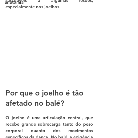
suscetíveis a algumas lesões, 
anatomia
especialmente nos joelhos.
Por que o joelho é tão 
afetado no balé?
O joelho é uma articulação central, que 
recebe grande sobrecarga tanto do peso 
corporal quanto dos movimentos 
específicos da dança. No balé, a exigência 