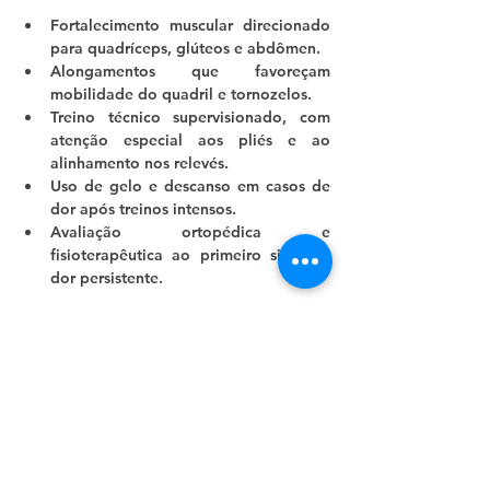
Fortalecimento muscular direcionado 
para quadríceps, glúteos e abdômen.
Alongamentos que favoreçam 
mobilidade do quadril e tornozelos.
Treino técnico supervisionado, com 
atenção especial aos pliés e ao 
alinhamento nos relevés.
Uso de gelo e descanso em casos de 
dor após treinos intensos.
Avaliação ortopédica e 
fisioterapêutica ao primeiro sinal de 
dor persistente.
Conclusão
O joelho da bailarina é uma articulação 
que precisa ser cuidada com atenção 
redobrada. A prevenção é sempre o 
melhor caminho, já que muitas lesões 