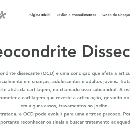
Página Inicial
Lesões e Procedimentos
Onda de Choqu
ocondrite Disse
ondrite dissecante (OCD) é uma condição que afeta a artic
ecialmente em crianças, adolescentes e adultos jovens. Tra
arte atrás da cartilagem, no chamado osso subcondral. A os
meter a cartilagem que reveste a articulação, gerando dor
em alguns casos, travamentos no joelho.
tratada, a OCD pode evoluir para uma artrose precoce. Por 
portante reconhecer os sinais e buscar tratamento adequa