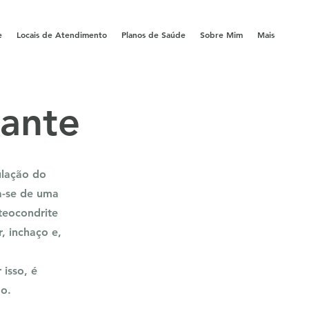
e
Locais de Atendimento
Planos de Saúde
Sobre Mim
Mais
cante
ulação do
ta-se de uma
teocondrite
, inchaço e,
isso, é
do.