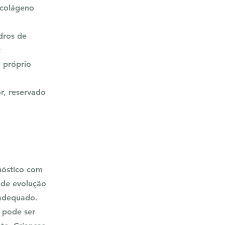
 colágeno
ndros de
;
o próprio
r, reservado
nóstico com
 de evolução
nadequado.
 pode ser