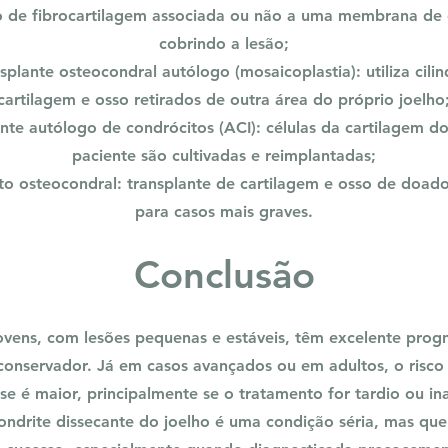
 de fibrocartilagem associada ou não a uma membrana de
cobrindo a lesão;
splante osteocondral autólogo (mosaicoplastia): utiliza cili
cartilagem e osso retirados de outra área do próprio joelho
nte autólogo de condrócitos (ACI): células da cartilagem d
paciente são cultivadas e reimplantadas;
to osteocondral: transplante de cartilagem e osso de doado
para casos mais graves.
Conclusão
jovens, com lesões pequenas e estáveis, têm excelente prog
conservador. Já em casos avançados ou em adultos, o risco
ose é maior, principalmente se o tratamento for tardio ou i
ondrite dissecante do joelho é uma condição séria, mas que