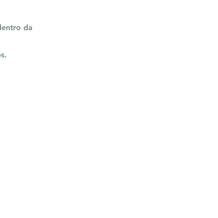
dentro da
s.