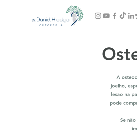
Oste
A osteoc
joelho, esp
lesão na p
pode compro
Se não 
im