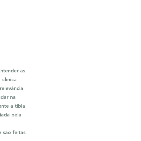
ntender as
clínica
relevância
udar na
nte a tíbia
iada pela
 são feitas