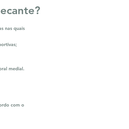
secante?
as nas quais
ortivas;
ral medial.
cordo com o