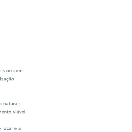
eis ou com
rização
o natural;
ento viável
 local e a