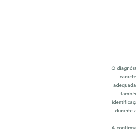
O diagnós
caracte
adequada,
também
identifica
durante a
A confirma