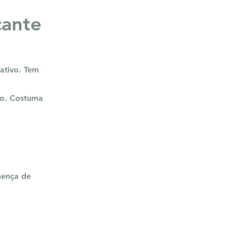
cante
ativo. Tem
to. Costuma
sença de