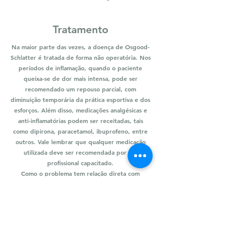
Tratamento
Na maior parte das vezes, a doença de Osgood-
Schlatter é tratada de forma não operatória. Nos
períodos de inflamação, quando o paciente
queixa-se de dor mais intensa, pode ser
recomendado um repouso parcial, com
diminuição temporária da prática esportiva e dos
esforços. Além disso, medicações analgésicas e
anti-inflamatórias podem ser receitadas, tais
como dipirona, paracetamol, ibuprofeno, entre
outros. Vale lembrar que qualquer medicação
utilizada deve ser recomendada por um
profissional capacitado.
Como o problema tem relação direta com
esforço de repetição, é comum encaminharmos
os pacientes à fisioterapia, para que a dor
melhore mais rapidamente e o paciente inicie de
forma precoce um trabalho de reequilíbrio