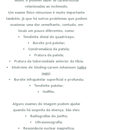
Assim, é possível saber as caraterísticas
relacionadas ao incômodo.
Um exame físico minucioso é muito importante
também, já que há outros problemas que podem
ocasionar uma dor semelhante, contudo, em
locais um pouco diferentes, como:
Tendinite distal do quadríceps;
Bursite pré-patelar;
Condromalácia da patela;
Fratura da patela;
Fratura da tuberosidade anterior da tíbia;
Síndrome de Sinding-Larsen-Johansson (
saiba
mais
);
Bursite infrapatelar superficial e profunda;
Tendinite patelar;
Hoffite.
Alguns exames de imagem podem ajudar
quando há suspeita da doença. São eles:
Radiografias do joelho;
Ultrassonografia;
Ressonância nuclear magnética.