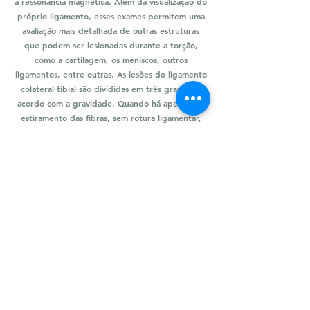
a ressonância magnética. Além da visualização do
próprio ligamento, esses exames permitem uma
avaliação mais detalhada de outras estruturas
que podem ser lesionadas durante a torção,
como a cartilagem, os meniscos, outros
ligamentos, entre outras. As lesões do ligamento
colateral tibial são divididas em três graus, de
acordo com a gravidade. Quando há apenas um
estiramento das fibras, sem rotura ligamentar,
consideramos a lesão como grau I. Quando há
uma ruptura parcial das fibras ligamentares, grau
II. E quando o paciente rompe completamente o
ligamento, grau III.
Tratamento
Na maioria das vezes, o tratamento dessas lesões
do ligamento colateral medial não exige
intervenção cirúrgica. Diferentemente do
ligamento cruzado anterior, o LCM tem um
grande potencial de cicatrização. Imobilização
com um dispositivo de velcro (órtese) ou tala