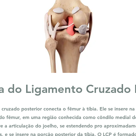
 do Ligamento Cruzado 
cruzado posterior conecta o fêmur à tíbia. Ele se insere n
 do fêmur, em uma região conhecida como côndilo medial d
re a articulação do joelho, se estendendo pro aproximadam
s, e se insere na porção posterior da tíbia. O LCP é formad