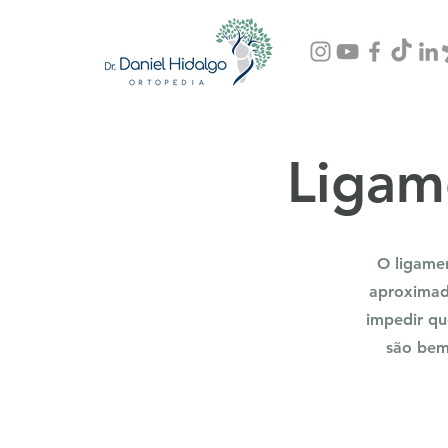
Ligam
O ligamen
aproximad
impedir qu
são bem