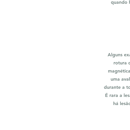
quando h
Alguns ex
rotura 
magnética
uma aval
durante a to
É rara a le
há lesã