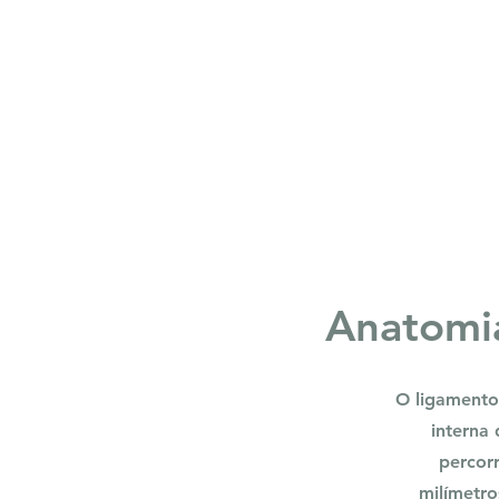
Anatomia
O ligamento 
interna
percor
milímetro