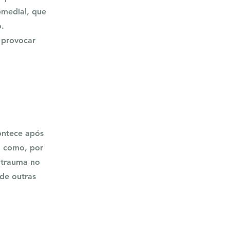
omedial, que
o.
 provocar
ontece após
, como, por
 trauma no
de outras