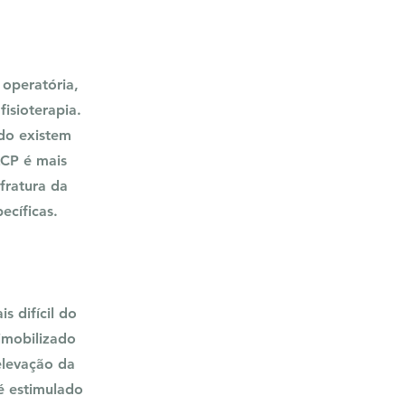
 operatória,
fisioterapia.
ndo existem
LCP é mais
fratura da
ecíficas.
s difícil do
imobilizado
elevação da
é estimulado