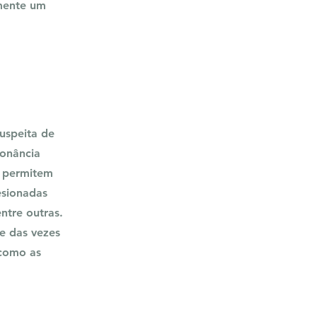
amente um
uspeita de
onância
es permitem
esionadas
ntre outras.
te das vezes
 como as