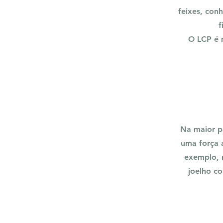
feixes, con
f
O LCP é 
Na maior p
uma força 
exemplo, 
joelho c