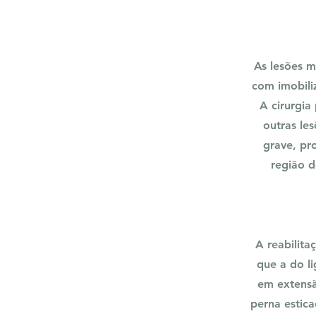
As lesões m
com imobiliz
A cirurgia
outras le
grave, pr
região d
A reabilita
que a do li
em extensã
perna estica