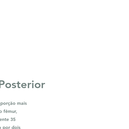
Posterior
a porção mais
o fêmur,
ente 35
o por dois