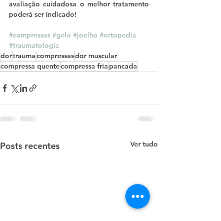
avaliação cuidadosa o melhor tratamento 
poderá ser indicado!
#compressas
#gelo
#joelho
#ortopedia
#traumatologia
dor
trauma
compressas
dor muscular
compressa quente
compressa fria
pancada
Ver tudo
Posts recentes