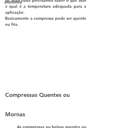
de mais nada precisamos saber o que usar 
anatomia
e qual é a temperatura adequada para a 
aplicação.
Basicamente a compressa pode ser quente 
ou fria. 
Compressas Quentes ou 
Mornas
	As compressas ou bolsas quentes ou 