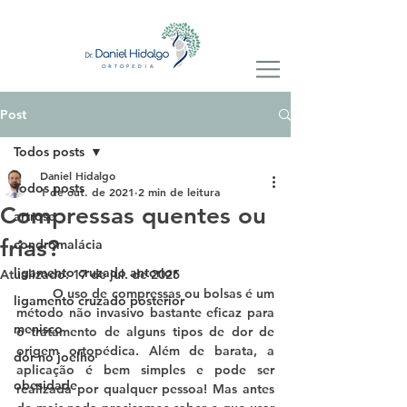
Post
Todos posts
Daniel Hidalgo
Todos posts
1 de out. de 2021
2 min de leitura
Compressas quentes ou
artrose
frias?
condromalácia
ligamento cruzado anterior
Atualizado:
17 de jul. de 2025
	O uso de compressas ou bolsas é um 
ligamento cruzado posterior
método não invasivo bastante eficaz para 
menisco
o tratamento de alguns tipos de dor de 
origem ortopédica. Além de barata, a 
dor no joelho
aplicação é bem simples e pode ser 
obesidade
realizada por qualquer pessoa! Mas antes 