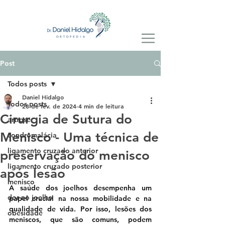
Post
Todos posts
Daniel Hidalgo
Todos posts
28 de fev. de 2024
4 min de leitura
Cirurgia de Sutura do
artrose
Menisco - Uma técnica de
condromalácia
ligamento cruzado anterior
preservação do menisco
ligamento cruzado posterior
após lesão
menisco
A saúde dos joelhos desempenha um 
dor no joelho
papel crucial na nossa mobilidade e na 
qualidade de vida. Por isso, lesões dos 
obesidade
meniscos, que são comuns, podem 