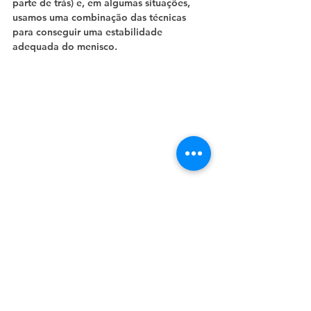
parte de trás) e, em algumas situações, 
usamos uma combinação das técnicas 
para conseguir uma estabilidade 
adequada do menisco.
Após a sutura, uma vez que a estabilidade 
foi atingida, os pequenos cortes são 
fechados com pontos e o curativo é feito, 
finalizando o procedimento cirúrgico.
O que fazer após a cirurgia 