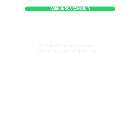
AGENDE SUA CONSULTA
Dr. Daniel Hidalgo Gonçalez
CRM-SP 137.057 | RQE 41.112