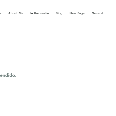
s
About Me
In the media
Blog
New Page
General
tendido.